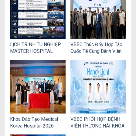
HÀN QUỐC
NGUỒN NHÂN LỰC
NGÀNH THẨM MỸ
LỊCH TRÌNH TU NGHIỆP
VBBC Thúc Đẩy Hợp Tác
MASTER HOSPITAL
Quốc Tế Cùng Bệnh Viện
INTERNATIONAL 2026
Thẩm Mỹ V Plastic
TẠI BỆNH VIỆN THƯỢNG
Surgery Hàn Quốc
HẢI DÀNH CHO CÁC
THÀNH VIÊN VBBC
Khóa Đào Tạo Medical
VBBC PHỐI HỢP BỆNH
Korea Hospital 2026
VIỆN THƯỢNG HẢI KHÓA
Chính Thức Diễn Ra Thành
ĐÀO TẠO HANDS-ON