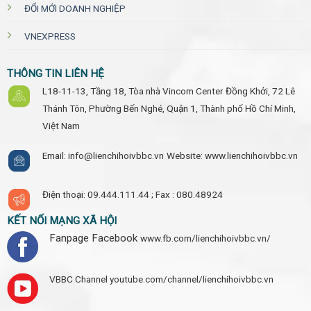
ĐỔI MỚI DOANH NGHIỆP
VNEXPRESS
THÔNG TIN LIÊN HỆ
L18-11-13, Tầng 18, Tòa nhà Vincom Center Đồng Khởi, 72 Lê
Thánh Tôn, Phường Bến Nghé, Quận 1, Thành phố Hồ Chí Minh,
Việt Nam
Email: info@lienchihoivbbc.vn
Website: www.lienchihoivbbc.vn
Điện thoại: 09.444.111.44 ;
Fax : 080.48924
KẾT NỐI MẠNG XÃ HỘI
Fanpage Facebook
www.fb.com/lienchihoivbbc.vn/
VBBC Channel
youtube.com/channel/lienchihoivbbc.vn