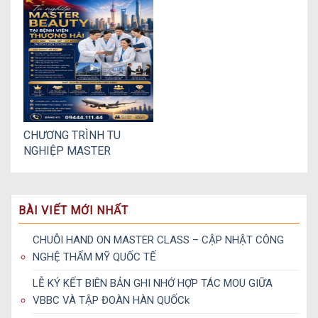
Công Tại Hà Nội
LIGHT MEDICAL
AESTHETIC 2026
CHƯƠNG TRÌNH TU
NGHIỆP MASTER
HOSPITAL
INTERNATIONAL 2026
TẠI THƯỢNG HẢI
BÀI VIẾT MỚI NHẤT
CHUỖI HAND ON MASTER CLASS – CẬP NHẬT CÔNG
NGHỆ THẨM MỸ QUỐC TẾ
LỄ KÝ KẾT BIÊN BẢN GHI NHỚ HỢP TÁC MOU GIỮA
VBBC VÀ TẬP ĐOÀN HÀN QUỐCk