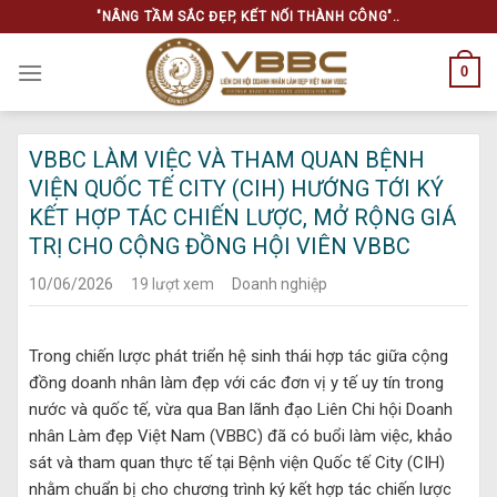
Skip
"NÂNG TẦM SẮC ĐẸP, KẾT NỐI THÀNH CÔNG"..
to
content
0
VBBC LÀM VIỆC VÀ THAM QUAN BỆNH
VIỆN QUỐC TẾ CITY (CIH) HƯỚNG TỚI KÝ
KẾT HỢP TÁC CHIẾN LƯỢC, MỞ RỘNG GIÁ
TRỊ CHO CỘNG ĐỒNG HỘI VIÊN VBBC
10/06/2026
19 lượt xem
Doanh nghiệp
Trong chiến lược phát triển hệ sinh thái hợp tác giữa cộng
đồng doanh nhân làm đẹp với các đơn vị y tế uy tín trong
nước và quốc tế, vừa qua Ban lãnh đạo Liên Chi hội Doanh
nhân Làm đẹp Việt Nam (VBBC) đã có buổi làm việc, khảo
sát và tham quan thực tế tại Bệnh viện Quốc tế City (CIH)
nhằm chuẩn bị cho chương trình ký kết hợp tác chiến lược