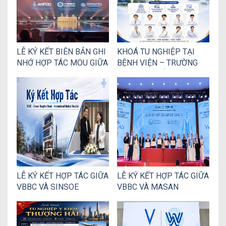
LỄ KÝ KẾT BIÊN BẢN GHI
KHOÁ TU NGHIỆP TẠI
NHỚ HỢP TÁC MOU GIỮA
BỆNH VIỆN – TRƯỜNG
VBBC VÀ TẬP ĐOÀN HÀN
ĐẠI HỌC THẨM MỸ HÀN
QUỐCk
QUỐC
LỄ KÝ KẾT HỢP TÁC GIỮA
LỄ KÝ KẾT HỢP TÁC GIỮA
VBBC VÀ SINSOE
VBBC VÀ MASAN
HOSPITAL –
UNIVERSITY – HÀN
INTERNATIONAL
QUỐC: MỞ RỘNG CƠ HỘI
MEDICAL HOSPITAL TẠI
ĐÀO TẠO VÀ PHÁT TRIỂN