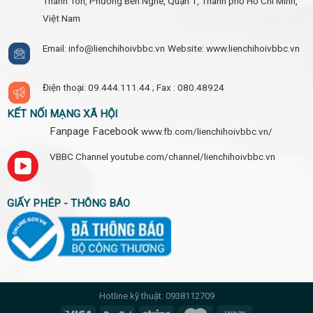
Thánh Tôn, Phường Bến Nghé, Quận 1, Thành phố Hồ Chí Minh,
Việt Nam
Email: info@lienchihoivbbc.vn
Website: www.lienchihoivbbc.vn
Điện thoại: 09.444.111.44 ;
Fax : 080.48924
KẾT NỐI MẠNG XÃ HỘI
Fanpage Facebook
www.fb.com/lienchihoivbbc.vn/
VBBC Channel
youtube.com/channel/lienchihoivbbc.vn
GIẤY PHÉP - THÔNG BÁO
Hotline kỹ thuật: 0938112709