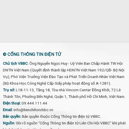
© CỔNG THÔNG TIN ĐIỆN TỬ
Chủ tịch VBBC:
Ông Nguyễn Ngọc Huy - Uỷ Viên Ban Chấp Hành TW Hội
DNTN Việt Nam (Quyết định thành lập HDNTN Việt Nam 192/QĐ- Bộ Nội
Vụ), Phó Viện Trưởng Viện Đào Tạo và Phát Triển Doanh Nhân Việt Nam
(Bộ Khoa Học Công Nghệ Cấp Giấy phép hoạt động số A-1281).
Trụ sở:
L18-11-13, Tầng 18, Tòa nhà Vincom Center Đồng Khởi, 72 Lê
Thánh Tôn, Phường Bến Nghé, Quận 1, Thành phố Hồ Chí Minh, Việt Nam.
Điện thoại:
09.444.111.44
Email:
info@lienchihoivbbc.vn
Bản quyền:
Bản quyền thuộc Cổng Thông tin điện tử VBBC.
Nguồn:
Ghi rõ nguồn “Cổng Thông tin điện tử Liên Chi Hội VBBC” khi phát