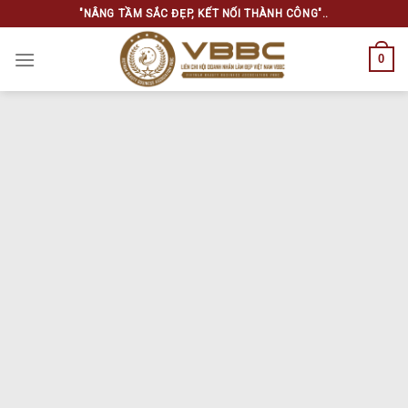
Skip
"NÂNG TẦM SẮC ĐẸP, KẾT NỐI THÀNH CÔNG"..
to
content
0