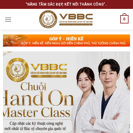
Skip
"NÂNG TẦM SẮC ĐẸP, KẾT NỐI THÀNH CÔNG"..
to
content
0