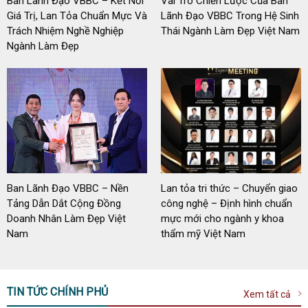
Ban Lãnh Đạo VBBC – Kết Nối
Vai Trò Chiến Lược Của Ban
Giá Trị, Lan Tỏa Chuẩn Mực Và
Lãnh Đạo VBBC Trong Hệ Sinh
Trách Nhiệm Nghề Nghiệp
Thái Ngành Làm Đẹp Việt Nam
Ngành Làm Đẹp
Ban Lãnh Đạo VBBC – Nền
Lan tỏa tri thức – Chuyển giao
Tảng Dẫn Dắt Cộng Đồng
công nghệ – Định hình chuẩn
Doanh Nhân Làm Đẹp Việt
mực mới cho ngành y khoa
Nam
thẩm mỹ Việt Nam
TIN TỨC CHÍNH PHỦ
Xem tất cả