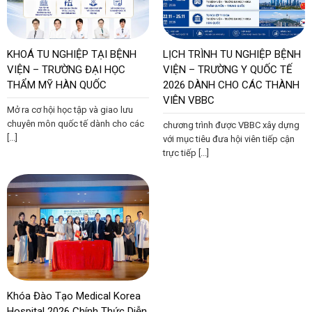
KHOÁ TU NGHIỆP TẠI BỆNH
LỊCH TRÌNH TU NGHIỆP BỆNH
VIỆN – TRƯỜNG ĐẠI HỌC
VIỆN – TRƯỜNG Y QUỐC TẾ
THẨM MỸ HÀN QUỐC
2026 DÀNH CHO CÁC THÀNH
VIÊN VBBC
Mở ra cơ hội học tập và giao lưu
chuyên môn quốc tế dành cho các
chương trình được VBBC xây dựng
[...]
với mục tiêu đưa hội viên tiếp cận
trực tiếp [...]
Khóa Đào Tạo Medical Korea
Hospital 2026 Chính Thức Diễn