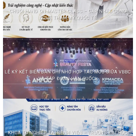
CHUỖI HAND ON MASTER CLASS – CẬP NHẬT CÔNG
NGHỆ THẨM MỸ QUỐC TẾ
LỄ KÝ KẾT BIÊN BẢN GHI NHỚ HỢP TÁC MOU GIỮA VBBC
VÀ TẬP ĐOÀN HÀN QUỐCk
KHOÁ TU NGHIỆP TẠI BỆNH VIỆN – TRƯỜNG ĐẠI HỌC