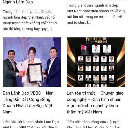
Ngành Làm Đẹp
Trong giai đoạn ngành làm đẹp
Việt Nam phát triển nhanh cả về quy
Trong hành trình phát triển của
mô lẫn số lượng cơ sở, nhu cầu về
ngành làm đẹp Việt Nam, yếu tố
một tổ chức [...]
quan trọng nhất không chỉ nằm ở
tốc độ tăng trưởng hay quy [...]
Ban Lãnh Đạo VBBC – Nền
Lan tỏa tri thức – Chuyển giao
Tảng Dẫn Dắt Cộng Đồng
công nghệ – Định hình chuẩn
Doanh Nhân Làm Đẹp Việt
mực mới cho ngành y khoa
Nam
thẩm mỹ Việt Nam
Liên Chi Hội Doanh Nhân Làm Đẹp
Tiếp nối thành công của Hội nghị
Việt Nam (VBBC) được biết đến là
Khoa học Y khoa Quốc tế lần 2 –