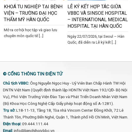
KHOÁ TU NGHIỆP TẠI BỆNH
LỄ KÝ KẾT HỢP TÁC GIỮA
VIỆN – TRƯỜNG ĐẠI HỌC
VBBC VÀ SINSOE HOSPITAL
THẨM MỸ HÀN QUỐC
– INTERNATIONAL MEDICAL
HOSPITAL TẠI HÀN QUỐC
Mở ra cơ hội học tập và giao lưu
chuyên môn quốc tế [...]
Ngày 22/07/2026, tại Seoul – Hàn
Quốc, đã diễn ra Lễ ký kết [...]
© CỔNG THÔNG TIN ĐIỆN TỬ
Chủ tịch VBBC:
Ông Nguyễn Ngọc Huy - Uỷ Viên Ban Chấp Hành TW Hội
DNTN Việt Nam (Quyết định thành lập HDNTN Việt Nam 192/QĐ- Bộ Nội
Vụ), Phó Viện Trưởng Viện Đào Tạo và Phát Triển Doanh Nhân Việt Nam
(Bộ Khoa Học Công Nghệ Cấp Giấy phép hoạt động số A-1281).
Trụ sở:
L18-11-13, Tầng 18, Tòa nhà Vincom Center Đồng Khởi, 72 Lê
Thánh Tôn, Phường Bến Nghé, Quận 1, Thành phố Hồ Chí Minh, Việt Nam.
Điện thoại:
09.444.111.44
Email:
info@lienchihoivbbc.vn