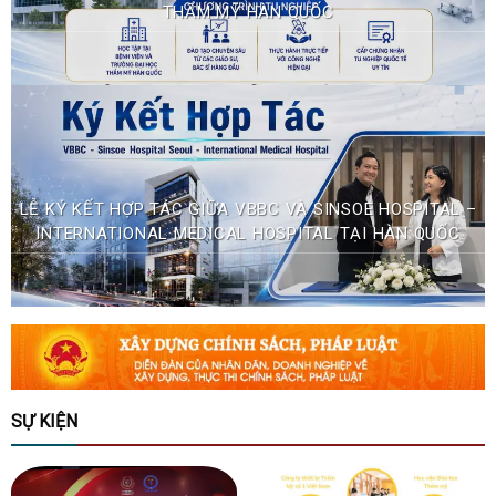
THẨM MỸ HÀN QUỐC
LỄ KÝ KẾT HỢP TÁC GIỮA VBBC VÀ SINSOE HOSPITAL –
INTERNATIONAL MEDICAL HOSPITAL TẠI HÀN QUỐC
SỰ KIỆN