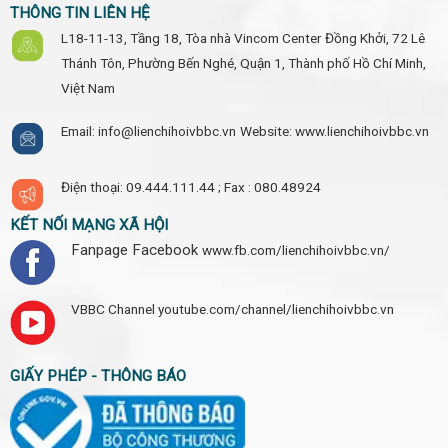
THÔNG TIN LIÊN HỆ
L18-11-13, Tầng 18, Tòa nhà Vincom Center Đồng Khởi, 72 Lê
Thánh Tôn, Phường Bến Nghé, Quận 1, Thành phố Hồ Chí Minh,
Việt Nam
Email: info@lienchihoivbbc.vn
Website: www.lienchihoivbbc.vn
Điện thoại: 09.444.111.44 ;
Fax : 080.48924
KẾT NỐI MẠNG XÃ HỘI
Fanpage Facebook
www.fb.com/lienchihoivbbc.vn/
VBBC Channel
youtube.com/channel/lienchihoivbbc.vn
GIẤY PHÉP - THÔNG BÁO