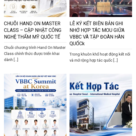
CHUỖI HAND ON MASTER
LỄ KÝ KẾT BIÊN BẢN GHI
CLASS – CẬP NHẬT CÔNG
NHỚ HỢP TÁC MOU GIỮA
NGHỆ THẨM MỸ QUỐC TẾ
VBBC VÀ TẬP ĐOÀN HÀN
QUỐCk
Chuỗi chương trình Hand On Master
Class chính thức được triển khai
Trong khuôn khổ hoạt động kết nối
dành [...]
và mở rộng hợp tác quốc [...]