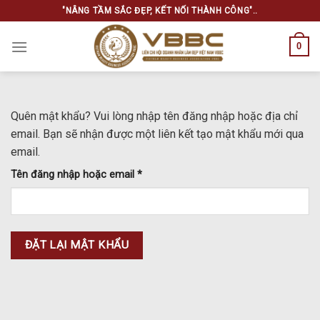
Skip
"NÂNG TẦM SẮC ĐẸP, KẾT NỐI THÀNH CÔNG"..
to
content
0
Quên mật khẩu? Vui lòng nhập tên đăng nhập hoặc địa chỉ
email. Bạn sẽ nhận được một liên kết tạo mật khẩu mới qua
email.
Bắt
Tên đăng nhập hoặc email
*
buộc
ĐẶT LẠI MẬT KHẨU