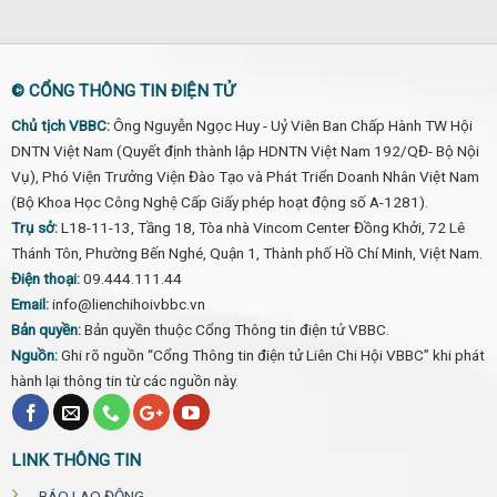
© CỔNG THÔNG TIN ĐIỆN TỬ
Chủ tịch VBBC:
Ông Nguyễn Ngọc Huy - Uỷ Viên Ban Chấp Hành TW Hội
DNTN Việt Nam (Quyết định thành lập HDNTN Việt Nam 192/QĐ- Bộ Nội
Vụ), Phó Viện Trưởng Viện Đào Tạo và Phát Triển Doanh Nhân Việt Nam
(Bộ Khoa Học Công Nghệ Cấp Giấy phép hoạt động số A-1281).
Trụ sở:
L18-11-13, Tầng 18, Tòa nhà Vincom Center Đồng Khởi, 72 Lê
Thánh Tôn, Phường Bến Nghé, Quận 1, Thành phố Hồ Chí Minh, Việt Nam.
Điện thoại:
09.444.111.44
Email:
info@lienchihoivbbc.vn
Bản quyền:
Bản quyền thuộc Cổng Thông tin điện tử VBBC.
Nguồn:
Ghi rõ nguồn “Cổng Thông tin điện tử Liên Chi Hội VBBC” khi phát
hành lại thông tin từ các nguồn này.
LINK THÔNG TIN
BÁO LAO ĐỘNG