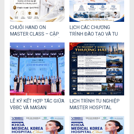
CHUỖI HAND ON
LỊCH CÁC CHƯƠNG
MASTER CLASS – CẬP
TRÌNH ĐÀO TẠO VÀ TU
NHẬT CÔNG NGHỆ THẨM
NGHIỆP QUỐC TẾ DÀNH
MỸ QUỐC TẾ
CHO THÀNH VIÊN VBBC
LỄ KÝ KẾT HỢP TÁC GIỮA
LỊCH TRÌNH TU NGHIỆP
VBBC VÀ MASAN
MASTER HOSPITAL
UNIVERSITY – HÀN
INTERNATIONAL 2026
QUỐC: MỞ RỘNG CƠ HỘI
TẠI BỆNH VIỆN THƯỢNG
ĐÀO TẠO VÀ PHÁT TRIỂN
HẢI DÀNH CHO CÁC
NGUỒN NHÂN LỰC
THÀNH VIÊN VBBC