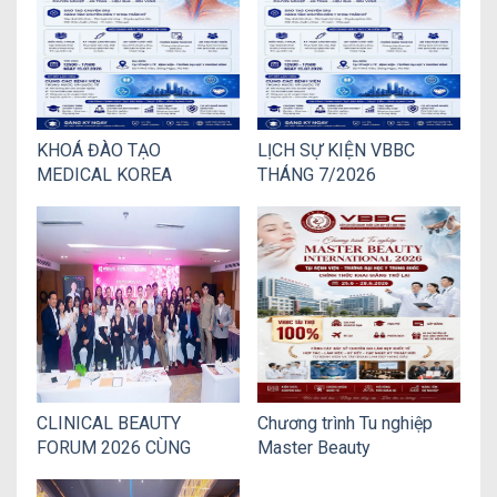
NGÀNH THẨM MỸ
KHOÁ ĐÀO TẠO
LỊCH SỰ KIỆN VBBC
MEDICAL KOREA
THÁNG 7/2026
HOSPITAL 2027
CLINICAL BEAUTY
Chương trình Tu nghiệp
FORUM 2026 CÙNG
Master Beauty
FINOVI CẬP NHẬT XU
International 2026 chính
HƯỚNG CÔNG NGHỆ LÀM
thức khai giảng trở lại