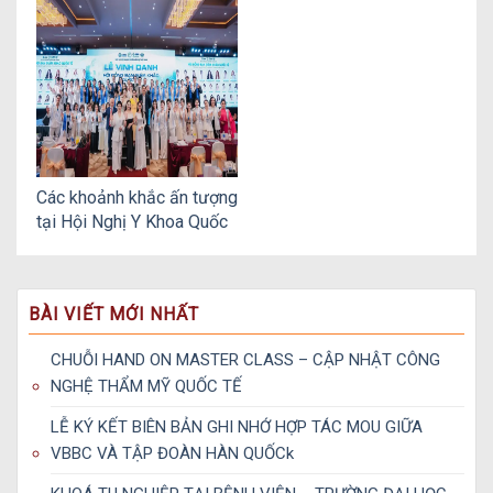
ĐẸP MỚI NHẤT CHO
CỘNG ĐỒNG VBBC
Các khoảnh khắc ấn tượng
tại Hội Nghị Y Khoa Quốc
Tế WCAS Miền Nam 2026
BÀI VIẾT MỚI NHẤT
CHUỖI HAND ON MASTER CLASS – CẬP NHẬT CÔNG
NGHỆ THẨM MỸ QUỐC TẾ
LỄ KÝ KẾT BIÊN BẢN GHI NHỚ HỢP TÁC MOU GIỮA
VBBC VÀ TẬP ĐOÀN HÀN QUỐCk