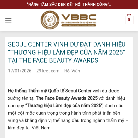
Skip
"NÂNG TẦM SẮC ĐẸP, KẾT NỐI THÀNH CÔNG"..
to
content
0
SEOUL CENTER VINH DỰ ĐẠT DANH HIỆU
“THƯƠNG HIỆU LÀM ĐẸP CỦA NĂM 2025”
TẠI THE FACE BEAUTY AWARDS
17/01/2026
29 lượt xem
Hội Viên
Hệ thống Thẩm mỹ Quốc tế Seoul Center
vinh dự được
xướng tên tại
The Face Beauty Awards 2025
với danh hiệu
cao quý
“Thương hiệu Làm đẹp của năm 2025”
, đánh dấu
một cột mốc quan trọng trong hành trình phát triển bền
vững và khẳng định vị thế hàng đầu trong ngành thẩm mỹ –
làm đẹp tại Việt Nam.