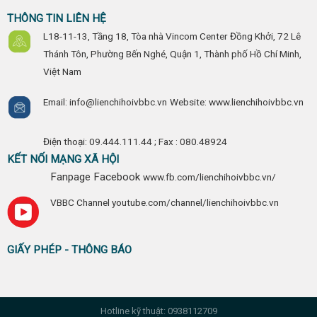
THÔNG TIN LIÊN HỆ
L18-11-13, Tầng 18, Tòa nhà Vincom Center Đồng Khởi, 72 Lê
Thánh Tôn, Phường Bến Nghé, Quận 1, Thành phố Hồ Chí Minh,
Việt Nam
Email: info@lienchihoivbbc.vn
Website: www.lienchihoivbbc.vn
Điện thoại: 09.444.111.44 ;
Fax : 080.48924
KẾT NỐI MẠNG XÃ HỘI
Fanpage Facebook
www.fb.com/lienchihoivbbc.vn/
VBBC Channel
youtube.com/channel/lienchihoivbbc.vn
GIẤY PHÉP - THÔNG BÁO
Hotline kỹ thuật: 0938112709