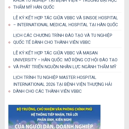
KHOÁ TU NGHIỆP TẠI BỆNH VIỆN – TRƯỜNG ĐẠI HỌC
THẨM MỸ HÀN QUỐC
LỄ KÝ KẾT HỢP TÁC GIỮA VBBC VÀ SINSOE HOSPITAL
– INTERNATIONAL MEDICAL HOSPITAL TẠI HÀN QUỐC
LỊCH CÁC CHƯƠNG TRÌNH ĐÀO TẠO VÀ TU NGHIỆP
QUỐC TẾ DÀNH CHO THÀNH VIÊN VBBC
LỄ KÝ KẾT HỢP TÁC GIỮA VBBC VÀ MASAN
UNIVERSITY – HÀN QUỐC: MỞ RỘNG CƠ HỘI ĐÀO TẠO
VÀ PHÁT TRIỂN NGUỒN NHÂN LỰC NGÀNH THẨM MỸ
LỊCH TRÌNH TU NGHIỆP MASTER HOSPITAL
INTERNATIONAL 2026 TẠI BỆNH VIỆN THƯỢNG HẢI
DÀNH CHO CÁC THÀNH VIÊN VBBC