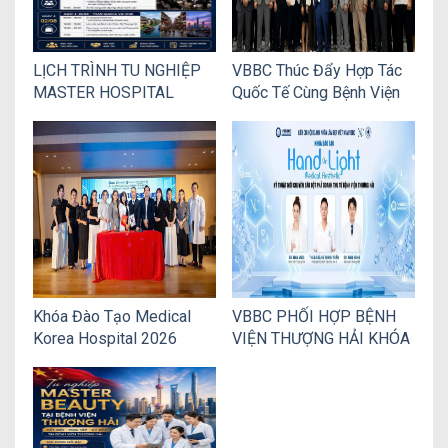
LỊCH TRÌNH TU NGHIỆP
VBBC Thúc Đẩy Hợp Tác
MASTER HOSPITAL
Quốc Tế Cùng Bệnh Viện
INTERNATIONAL 2026
Thẩm Mỹ V Plastic
TẠI BỆNH VIỆN THƯỢNG
Surgery Hàn Quốc
HẢI DÀNH CHO CÁC
THÀNH VIÊN VBBC
Khóa Đào Tạo Medical
VBBC PHỐI HỢP BỆNH
Korea Hospital 2026
VIỆN THƯỢNG HẢI KHÓA
Chính Thức Diễn Ra Thành
ĐÀO TẠO HANDS-ON
Công Tại Hà Nội
LIGHT MEDICAL
AESTHETIC 2026