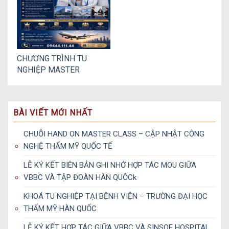
CHƯƠNG TRÌNH TU
NGHIỆP MASTER
HOSPITAL
INTERNATIONAL 2026
TẠI THƯỢNG HẢI
BÀI VIẾT MỚI NHẤT
CHUỖI HAND ON MASTER CLASS – CẬP NHẬT CÔNG
NGHỆ THẨM MỸ QUỐC TẾ
LỄ KÝ KẾT BIÊN BẢN GHI NHỚ HỢP TÁC MOU GIỮA
VBBC VÀ TẬP ĐOÀN HÀN QUỐCk
KHOÁ TU NGHIỆP TẠI BỆNH VIỆN – TRƯỜNG ĐẠI HỌC
THẨM MỸ HÀN QUỐC
LỄ KÝ KẾT HỢP TÁC GIỮA VBBC VÀ SINSOE HOSPITAL