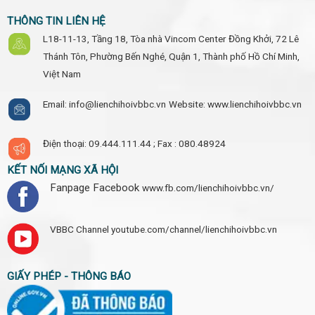
THÔNG TIN LIÊN HỆ
L18-11-13, Tầng 18, Tòa nhà Vincom Center Đồng Khởi, 72 Lê
Thánh Tôn, Phường Bến Nghé, Quận 1, Thành phố Hồ Chí Minh,
Việt Nam
Email: info@lienchihoivbbc.vn
Website: www.lienchihoivbbc.vn
Điện thoại: 09.444.111.44 ;
Fax : 080.48924
KẾT NỐI MẠNG XÃ HỘI
Fanpage Facebook
www.fb.com/lienchihoivbbc.vn/
VBBC Channel
youtube.com/channel/lienchihoivbbc.vn
GIẤY PHÉP - THÔNG BÁO