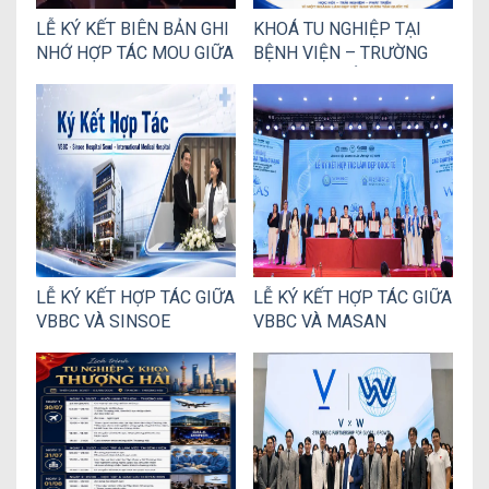
LỄ KÝ KẾT BIÊN BẢN GHI
KHOÁ TU NGHIỆP TẠI
NHỚ HỢP TÁC MOU GIỮA
BỆNH VIỆN – TRƯỜNG
VBBC VÀ TẬP ĐOÀN HÀN
ĐẠI HỌC THẨM MỸ HÀN
QUỐCk
QUỐC
LỄ KÝ KẾT HỢP TÁC GIỮA
LỄ KÝ KẾT HỢP TÁC GIỮA
VBBC VÀ SINSOE
VBBC VÀ MASAN
HOSPITAL –
UNIVERSITY – HÀN
INTERNATIONAL
QUỐC: MỞ RỘNG CƠ HỘI
MEDICAL HOSPITAL TẠI
ĐÀO TẠO VÀ PHÁT TRIỂN
HÀN QUỐC
NGUỒN NHÂN LỰC
NGÀNH THẨM MỸ