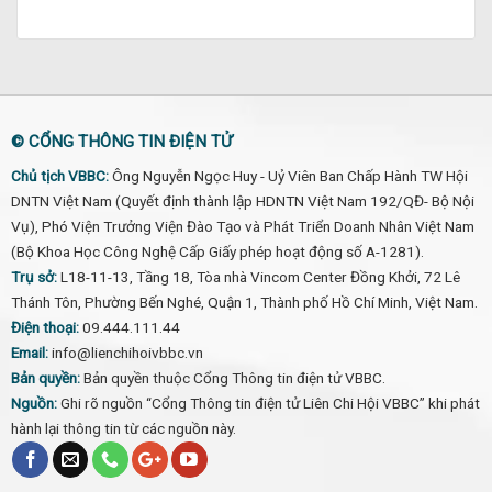
© CỔNG THÔNG TIN ĐIỆN TỬ
Chủ tịch VBBC:
Ông Nguyễn Ngọc Huy - Uỷ Viên Ban Chấp Hành TW Hội
DNTN Việt Nam (Quyết định thành lập HDNTN Việt Nam 192/QĐ- Bộ Nội
Vụ), Phó Viện Trưởng Viện Đào Tạo và Phát Triển Doanh Nhân Việt Nam
(Bộ Khoa Học Công Nghệ Cấp Giấy phép hoạt động số A-1281).
Trụ sở:
L18-11-13, Tầng 18, Tòa nhà Vincom Center Đồng Khởi, 72 Lê
Thánh Tôn, Phường Bến Nghé, Quận 1, Thành phố Hồ Chí Minh, Việt Nam.
Điện thoại:
09.444.111.44
Email:
info@lienchihoivbbc.vn
Bản quyền:
Bản quyền thuộc Cổng Thông tin điện tử VBBC.
Nguồn:
Ghi rõ nguồn “Cổng Thông tin điện tử Liên Chi Hội VBBC” khi phát
hành lại thông tin từ các nguồn này.