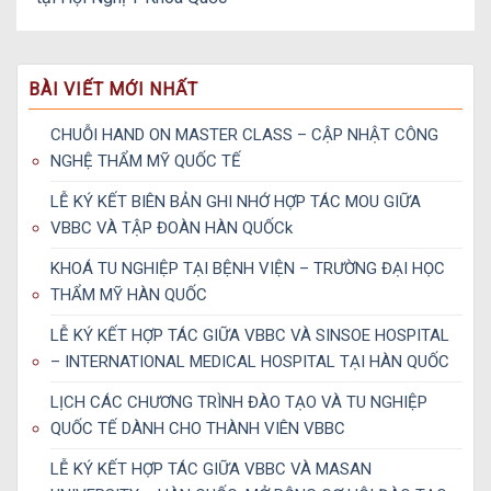
Tế WCAS Miền Nam 2026
BÀI VIẾT MỚI NHẤT
CHUỖI HAND ON MASTER CLASS – CẬP NHẬT CÔNG
NGHỆ THẨM MỸ QUỐC TẾ
LỄ KÝ KẾT BIÊN BẢN GHI NHỚ HỢP TÁC MOU GIỮA
VBBC VÀ TẬP ĐOÀN HÀN QUỐCk
KHOÁ TU NGHIỆP TẠI BỆNH VIỆN – TRƯỜNG ĐẠI HỌC
THẨM MỸ HÀN QUỐC
LỄ KÝ KẾT HỢP TÁC GIỮA VBBC VÀ SINSOE HOSPITAL
– INTERNATIONAL MEDICAL HOSPITAL TẠI HÀN QUỐC
LỊCH CÁC CHƯƠNG TRÌNH ĐÀO TẠO VÀ TU NGHIỆP
QUỐC TẾ DÀNH CHO THÀNH VIÊN VBBC
LỄ KÝ KẾT HỢP TÁC GIỮA VBBC VÀ MASAN