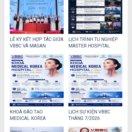
LỄ KÝ KẾT HỢP TÁC GIỮA
LỊCH TRÌNH TU NGHIỆP
VBBC VÀ MASAN
MASTER HOSPITAL
UNIVERSITY – HÀN
INTERNATIONAL 2026
QUỐC: MỞ RỘNG CƠ HỘI
TẠI BỆNH VIỆN THƯỢNG
ĐÀO TẠO VÀ PHÁT TRIỂN
HẢI DÀNH CHO CÁC
NGUỒN NHÂN LỰC
THÀNH VIÊN VBBC
NGÀNH THẨM MỸ
KHOÁ ĐÀO TẠO
LỊCH SỰ KIỆN VBBC
MEDICAL KOREA
THÁNG 7/2026
HOSPITAL 2027