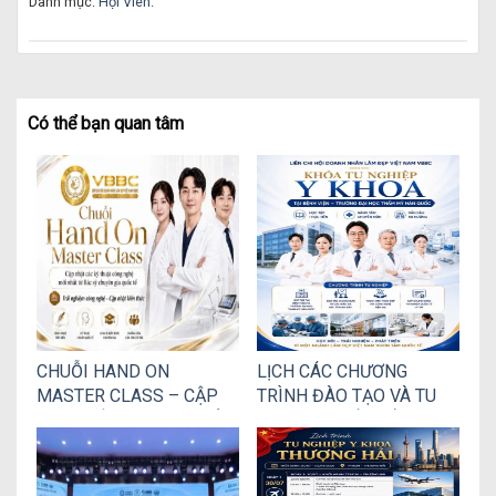
Danh mục:
Hội Viên
.
Có thể bạn quan tâm
CHUỖI HAND ON
LỊCH CÁC CHƯƠNG
MASTER CLASS – CẬP
TRÌNH ĐÀO TẠO VÀ TU
NHẬT CÔNG NGHỆ THẨM
NGHIỆP QUỐC TẾ DÀNH
MỸ QUỐC TẾ
CHO THÀNH VIÊN VBBC