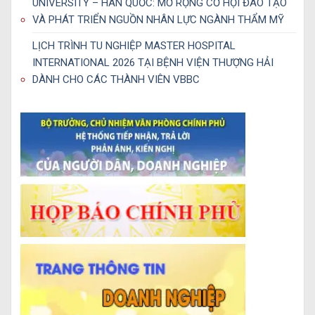
UNIVERSITY – HÀN QUỐC: MỞ RỘNG CƠ HỘI ĐÀO TẠO
VÀ PHÁT TRIỂN NGUỒN NHÂN LỰC NGÀNH THẨM MỸ
LỊCH TRÌNH TU NGHIỆP MASTER HOSPITAL
INTERNATIONAL 2026 TẠI BỆNH VIỆN THƯỢNG HẢI
DÀNH CHO CÁC THÀNH VIÊN VBBC