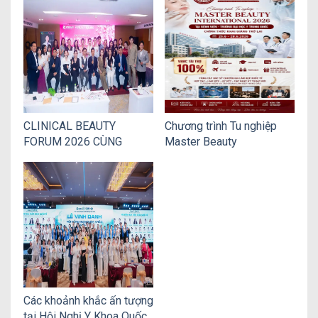
CLINICAL BEAUTY
Chương trình Tu nghiệp
FORUM 2026 CÙNG
Master Beauty
FINOVI CẬP NHẬT XU
International 2026 chính
HƯỚNG CÔNG NGHỆ LÀM
thức khai giảng trở lại
ĐẸP MỚI NHẤT CHO
CỘNG ĐỒNG VBBC
Các khoảnh khắc ấn tượng
tại Hội Nghị Y Khoa Quốc